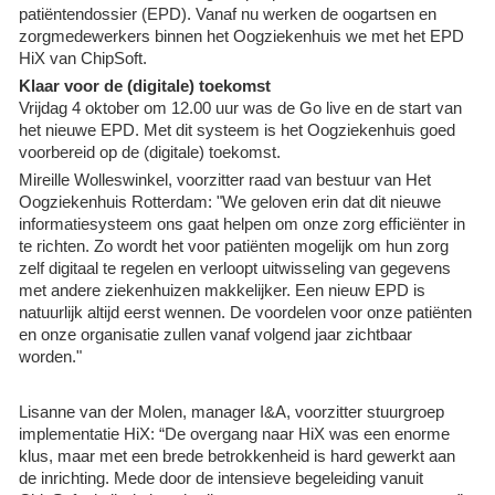
patiëntendossier (EPD). Vanaf nu werken de oogartsen en
zorgmedewerkers binnen het Oogziekenhuis we met het EPD
HiX van ChipSoft.
Klaar voor de (digitale) toekomst
Vrijdag 4 oktober om 12.00 uur was de Go live en de start van
het nieuwe EPD. Met dit systeem is het Oogziekenhuis goed
voorbereid op de (digitale) toekomst.
Mireille Wolleswinkel, voorzitter raad van bestuur van Het
Oogziekenhuis Rotterdam: "We geloven erin dat dit nieuwe
informatiesysteem ons gaat helpen om onze zorg efficiënter in
te richten. Zo wordt het voor patiënten mogelijk om hun zorg
zelf digitaal te regelen en verloopt uitwisseling van gegevens
met andere ziekenhuizen makkelijker. Een nieuw EPD is
natuurlijk altijd eerst wennen. De voordelen voor onze patiënten
en onze organisatie zullen vanaf volgend jaar zichtbaar
worden."
Lisanne van der Molen, manager I&A, voorzitter stuurgroep
implementatie HiX: “De overgang naar HiX was een enorme
klus, maar met een brede betrokkenheid is hard gewerkt aan
de inrichting. Mede door de intensieve begeleiding vanuit