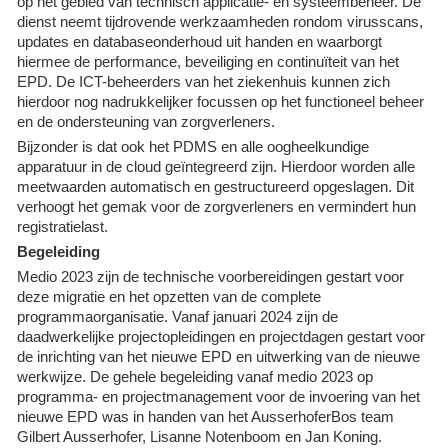
op het gebied van technisch applicatie- en systeembeheer. De
dienst neemt tijdrovende werkzaamheden rondom virusscans,
updates en databaseonderhoud uit handen en waarborgt
hiermee de performance, beveiliging en continuïteit van het
EPD. De ICT-beheerders van het ziekenhuis kunnen zich
hierdoor nog nadrukkelijker focussen op het functioneel beheer
en de ondersteuning van zorgverleners.
Bijzonder is dat ook het PDMS en alle oogheelkundige
apparatuur in de cloud geïntegreerd zijn. Hierdoor worden alle
meetwaarden automatisch en gestructureerd opgeslagen. Dit
verhoogt het gemak voor de zorgverleners en vermindert hun
registratielast.
Begeleiding
Medio 2023 zijn de technische voorbereidingen gestart voor
deze migratie en het opzetten van de complete
programmaorganisatie. Vanaf januari 2024 zijn de
daadwerkelijke projectopleidingen en projectdagen gestart voor
de inrichting van het nieuwe EPD en uitwerking van de nieuwe
werkwijze. De gehele begeleiding vanaf medio 2023 op
programma- en projectmanagement voor de invoering van het
nieuwe EPD was in handen van het AusserhoferBos team
Gilbert Ausserhofer, Lisanne Notenboom en Jan Koning.