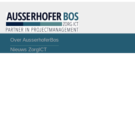
Over AusserhoferBos
Nieuws ZorgICT
Opdrachten ZorgICT
Referenties ZorgICT
Contact
VOLG ONS OP
Algemene Voorwaarden
Privacy
Disclaimer