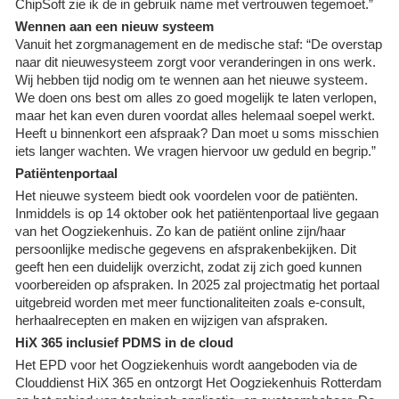
ChipSoft zie ik de in gebruik name met vertrouwen tegemoet.”
Wennen aan een nieuw systeem
Vanuit het zorgmanagement en de medische staf: “De overstap
naar dit nieuwesysteem zorgt voor veranderingen in ons werk.
Wij hebben tijd nodig om te wennen aan het nieuwe systeem.
We doen ons best om alles zo goed mogelijk te laten verlopen,
maar het kan even duren voordat alles helemaal soepel werkt.
Heeft u binnenkort een afspraak? Dan moet u soms misschien
iets langer wachten. We vragen hiervoor uw geduld en begrip.”
Patiëntenportaal
Het nieuwe systeem biedt ook voordelen voor de patiënten.
Inmiddels is op 14 oktober ook het patiëntenportaal live gegaan
van het Oogziekenhuis. Zo kan de patiënt online zijn/haar
persoonlijke medische gegevens en afsprakenbekijken. Dit
geeft hen een duidelijk overzicht, zodat zij zich goed kunnen
voorbereiden op afspraken. In 2025 zal projectmatig het portaal
uitgebreid worden met meer functionaliteiten zoals e-consult,
herhaalrecepten en maken en wijzigen van afspraken.
HiX 365 inclusief PDMS in de cloud
Het EPD voor het Oogziekenhuis wordt aangeboden via de
Clouddienst HiX 365 en ontzorgt Het Oogziekenhuis Rotterdam