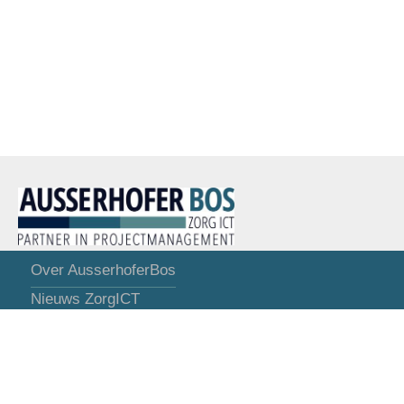
Over AusserhoferBos
Nieuws ZorgICT
Opdrachten ZorgICT
Referenties ZorgICT
Contact