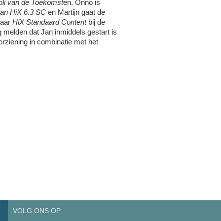
oli van de Toekomst
en. Onno is
van HiX 6.3 SC
en Martijn gaat de
naar
HiX Standaard Content
bij de
 melden dat Jan inmiddels gestart is
orziening in combinatie met het
VOLG ONS OP