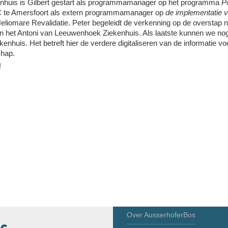
nhuis is Gilbert gestart als programmamanager op het programma
P
MC te Amersfoort als extern programmamanager op
de implementatie 
Heliomare Revalidatie. Peter begeleidt de verkenning op de overstap 
n het Antoni van Leeuwenhoek Ziekenhuis. Als laatste kunnen we nog
nhuis. Het betreft hier de verdere digitaliseren van de informatie vo
chap.
!
Over AusserhoferBos