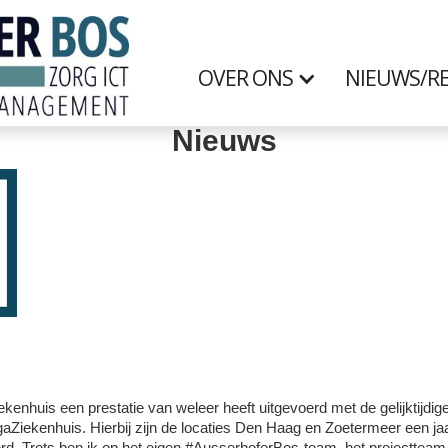
OVER ONS
NIEUWS/RE
Nieuws
ekenhuis een prestatie van weleer heeft uitgevoerd met de gelijktijd
aZiekenhuis. Hierbij zijn de locaties Den Haag en Zoetermeer een jaa
eerd. Trots ben ik op het eigen #AusserhoferBos-team, het projecttea