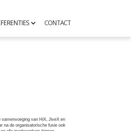
FERENTIES
CONTACT
ige samenvoeging van HiX, JiveX en
r na de organisatorische fusie ook
m en alle medewerkers binnen